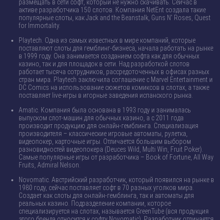
размещать в сети софт, который не нужно скачивать. Сейчас в
активе разработчика 150 слотов. Компания NetEnt создала такие
популярные слоты, как Jack and the Beanstalk, Guns N' Roses, Quest
for Immortality.
Playtech. Одна из самых известных в мире компаний, которые
поставляют слоты для гемблинг-бизнеса, начала работать на рынке
в 1999 году. Она занимается созданием софта как для обычных
казино, так и для площадок в сети. Над разработкой слотов
работает тысяча сотрудников, рассредоточенных в офисах разных
стран мира. Playtech заключила соглашение с Marvel Entertainment и
DC Comics на использование сюжетов комиксов в слотах, а также
поставляет live-игры в игорные заведения испанского рынка.
Amatic. Компания была основана в 1993 году и занималась
выпуском слот-машин для обычных казино, а с 2011 года
производит продукцию для онлайн-гемблинга. Специализация
производителя – классические игровые автоматы, рулетка,
видеопокер, карточные игры. Отличается большим выбором
разновидностей видеопокера (Deuces Wild, Multi Win, Fruit Poker).
Самые популярные игры от разработчика – Book of Fortune, All Way
Fruits, Admiral Nelson.
Novomatic. Австрийский разработчик, который появился на рынке в
1980 году, сейчас поставляет софт в 70 разных уголков мира.
Создает как слоты для онлайн-гемблинга, так и автоматы для
реальных казино. Подразделение компании, которое
специализируется на слотах, называется GreenTube (вся продукция
этого бренда относится к софту Novomatic). Разработчик отличается