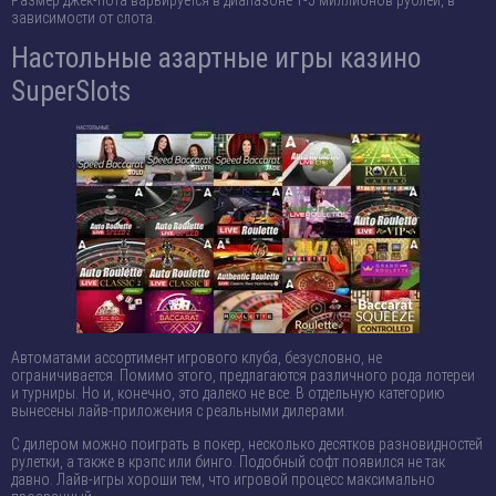
Размер джек-пота варьируется в диапазоне 1-5 миллионов рублей, в
зависимости от слота.
Настольные азартные игры казино
SuperSlots
Автоматами ассортимент игрового клуба, безусловно, не
ограничивается. Помимо этого, предлагаются различного рода лотереи
и турниры. Но и, конечно, это далеко не все. В отдельную категорию
вынесены лайв-приложения с реальными дилерами.
С дилером можно поиграть в покер, несколько десятков разновидностей
рулетки, а также в крэпс или бинго. Подобный софт появился не так
давно. Лайв-игры хороши тем, что игровой процесс максимально