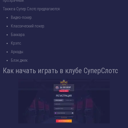
прозрачный.
Также в Супер Слотс предлагаются:
Видео-покер.
Классический покер.
Баккара.
Крэпс.
Аркады.
Блэк джек.
Как начать играть в клубе СуперСлотс